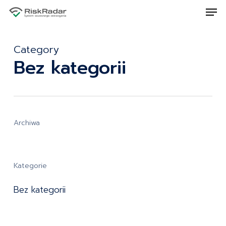
Men
Skip
to
Close
main
Category
Menu
content
Bez kategorii
Archiwa
Kategorie
Bez kategorii